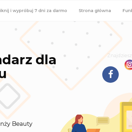
TIPORT.COM
 zadań
liknij i wypróbuj 7 dni za darmo
Strona główna
Fun
darz dla
Znajdziesz
u
anży Beauty