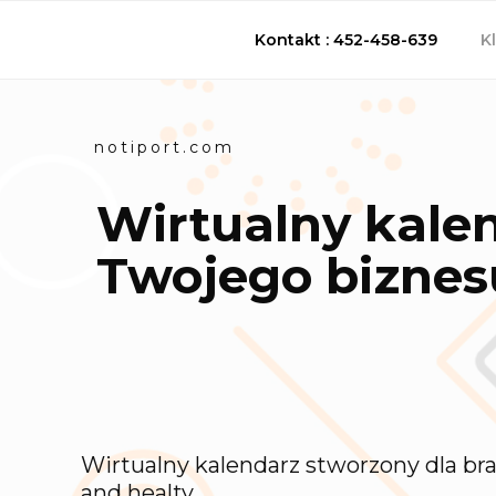
FIRMA.NO
Twój kalendarz planowania
Kontakt : 452-458-639
K
notiport.com
Wirtualny kalen
Twojego biznes
Wirtualny kalendarz stworzony dla br
and healty.