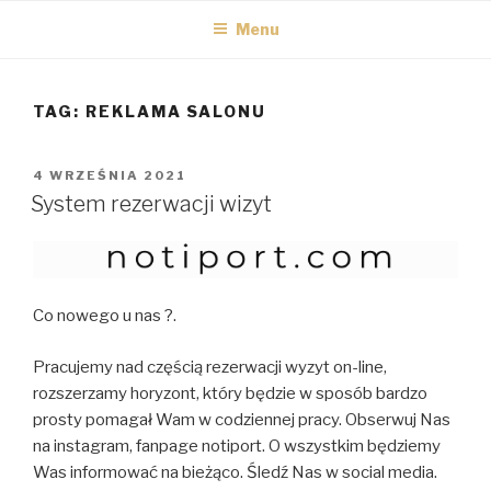
FIRMA.NOTIPORT.COM
Przeskocz
Twój kalendarz planowania zadań
Menu
do
treści
TAG:
REKLAMA SALONU
OPUBLIKOWANE
4 WRZEŚNIA 2021
W
System rezerwacji wizyt
Co nowego u nas ?.
Pracujemy nad częścią rezerwacji wyzyt on-line,
rozszerzamy horyzont, który będzie w sposób bardzo
prosty pomagał Wam w codziennej pracy. Obserwuj Nas
na instagram, fanpage notiport. O wszystkim będziemy
Was informować na bieżąco. Śledź Nas w social media.